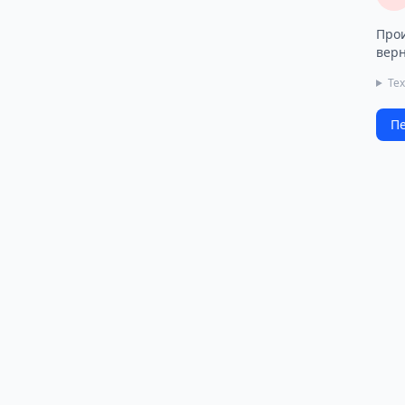
Прои
верн
Те
Пе